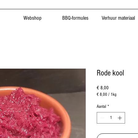
Webshop
BBQ-formules
Verhuur materiaal
Rode kool
Prijs
€ 8,00
€ 8,00
/
1kg
€ 8,00
per
Aantal
*
1
Kilogram