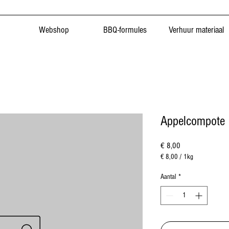
Webshop
BBQ-formules
Verhuur materiaal
Appelcompote
Prijs
€ 8,00
€ 8,00
/
1kg
€ 8,00
per
Aantal
*
1
Kilogram